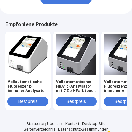
Empfohlene Produkte
Vollautomatische
Vollautomatischer
Vollautomatis
Fluoreszenz-
HbA1c-Analysator
Fluoreszenz-
immuner Analysator
mit 7 Zoll-Farbtouch
immuner Analy
passend für
Screen
bestimmt für
Gemeinschaftskrankenhaus
Grundversorg
Bestpreis
Bestpreis
Bestprei
Krankenhäuse
Startseite
Über uns
Kontakt
Desktop Site
Seitenverzeichnis
Datenschutz-Bestimmungen