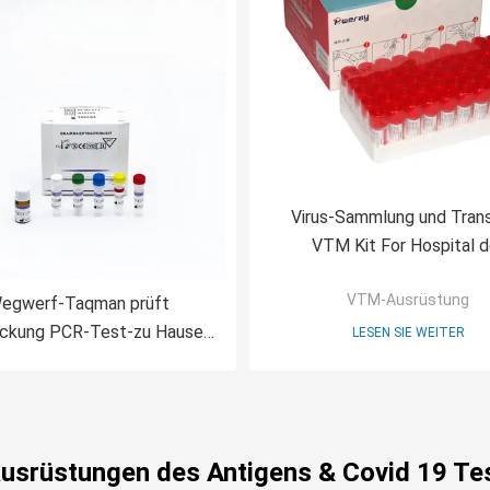
Virus-Sammlung und Tran
VTM Kit For Hospital d
Zustimmungs-ISO134
VTM-Ausrüstung
egwerf-Taqman prüft
ckung PCR-Test-zu Hause
LESEN SIE WEITER
Kit Fors Covid-19
tausrüstungen des Antigens & Covid 19 Te