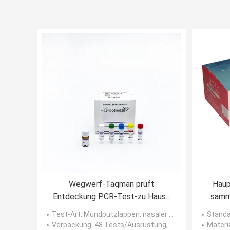
Wegwerf-Taqman prüft
Haup
Entdeckung PCR-Test-zu Hause
samm
Kit Fors Covid-19
Sel
Test-Art
: Mundputzlappen, nasaler Putzlappen und analer Putzlappen.
Standa
Verpackung
: 48 Tests/Ausrüstung, 96 Test/Ausrüstung
Materi