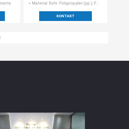
umente
Material
: Rohr: Polypropylen (pp.); Putzlappen kippen um: Nylon geschart (Polyamid 66 - PA66); Putzlappen haft
KONTAKT
t PCR NAAT