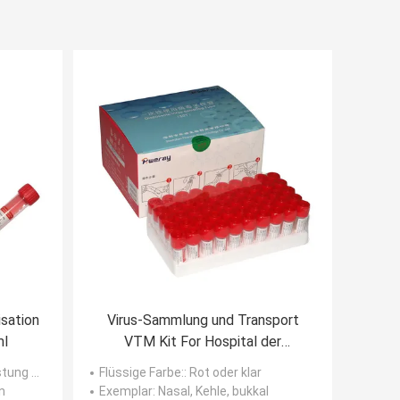
sation
Virus-Sammlung und Transport
ml
VTM Kit For Hospital der
Zustimmungs-ISO13485
appen der Probenahme
Flüssige Farbe:
: Rot oder klar
n
Exemplar
: Nasal, Kehle, bukkal