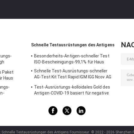
NA
Schnelle Testausrüstungen des Antigens
tungs-
Besonderheits-Antigen-schneller Test
igh
ISO-Bescheinigungs-99,1% für Haus
 Covid 19
Schnelle Test-Ausrüstungs-schneller
s Paket
AG-Test Kit Test Rapid IGM IGG Ncov AG
ür Haus
kolloidale Gold-IgM IgG
ungs-
Test-Ausrüstungs-kolloidales Gold des
n-
Antigen-COVID-19 basiert für negative
Nukleinsäure-Prüfung
t Schnelle Testausrüstungen des Antigens Fournisseur.
© 2022 - 2026 Shenzhen Po