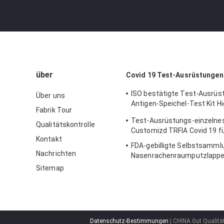
über
Covid 19 Test-Ausrüstungen
ISO bestätigte Test-Ausrüs
Über uns
Antigen-Speichel-Test Kit H
Fabrik Tour
Sensitivity 15mins schnellen
Test-Ausrüstungs-einzelne
Qualitätskontrolle
Customizd TRFIA Covid 19 f
Kontakt
FDA-gebilligte Selbstsamml
Nachrichten
Nasenrachenraumputzlappe
Ausrüstung TRFIA
Sitemap
Datenschutz-Bestimmungen
| CHINA Gut Qualitä