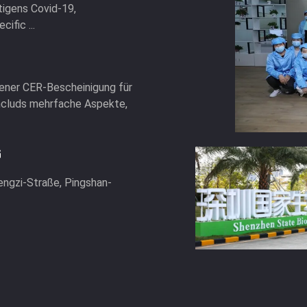
tigens Covid-19,
ific ...
gener CER-Bescheinigung für
 includs mehrfache Aspekte,
G
engzi-Straße, Pingshan-