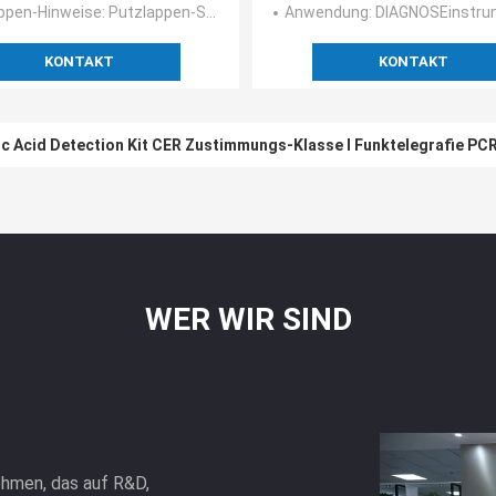
ppen-Hinweise
: Putzlappen-Schnittpunkt: 80mm, 30mm; Putzlappengröße: 150mm
Anwendung
: DIAGNOSEinstr
KONTAKT
KONTAKT
est-Speichel-Putzlappen Schritt-Nukleinsäure-Verstärkungs-Tes
WER WIR SIND
hmen, das auf R&D,