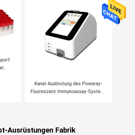
sport
er
85
Kanal-Ausbrütung des Poweray-
Fluoreszenz Immunoassay-System-
PR-601 drei
st-Ausrüstungen Fabrik