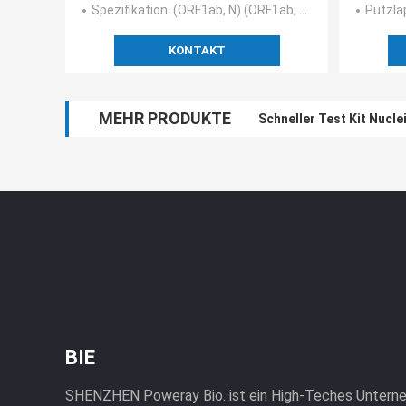
Spezifikation
: (ORF1ab, N) (ORF1ab, N, E) (ORF1ab, n-, s-)/(ORF1ab, N), Grippe A, Grippe B
Putzla
KONTAKT
MEHR PRODUKTE
CER genehmigte einen T
BIE
SHENZHEN Poweray Bio. ist ein High-Teches Unterne