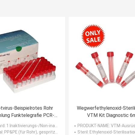
tvirus-Beispielrotes Rohr
Wegwerfethylenoxid-Sterili
lung Funktelegrafie PCR-
VTM Kit Diagnostic 6
bsttestausrüstungs-3ml
rd
: 1 Inaktivierungs-/Non-inactivation-Medium swab+5ml/10ml tube+3ml
PRODUKT-NAME
: VTM-Ausrüstung mit nasalem gespritztem Putzl
al
: PP&PE (für Rohr), gespritztes Nylon (für Putzlappenspitze)
Steril
: Ethylenoxid-Sterilisatio