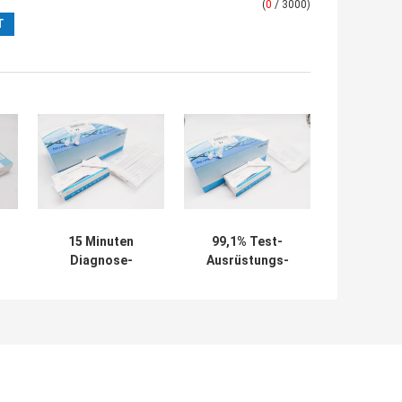
(
0
/ 3000)
15 Minuten
99,1% Test-
Diagnose-
Ausrüstungs-
t
Wegwerf-Test-
Antigen-Speichel-
IA
Ausrüstungs-
Test-Ausrüstung
us
hohe
der
Empfindlichkeit
Besonderheits-
Covid 19
15min
Coronavirus
schnelle