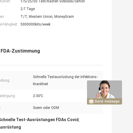
tionen:
1/5/25/50 Test/Kasten 50boxes/carton
2-7 Tage
en:
T/T, Western Union, MoneyGram
-Fähigkeit:
5000000kits/week
t FDA-Zustimmung
Schnelle Testausrüstung der Infektions-
ndung:
Krankheit
edingung:
2-30℃
:
Soem oder ODM
Schnelle Test-Ausrüstungen FDAs Covid
,
Ausrüstung