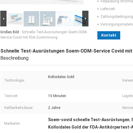
Verpackung Informa
Lieferzeit:
Zahlungsbedingung
Versorgungsmaterial
Großes Bild :
Schnelle Test-Ausrüstungen Soem-ODM-
Kontakt
Service Covid mit FDA-Zustimmung
Schnelle Test-Ausrüstungen Soem-ODM-Service Covid mi
Beschreibung
Kolloidales Gold
Technologie:
Verwe
Testzeit:
15 Minuten
Lagerb
Haltbarkeitsdauer:
2 Jahre
Service
Soem-covid schnelle Test-Ausrüstungen
,
Markieren:
Kolloidales Gold der FDA-Antikörpertest-