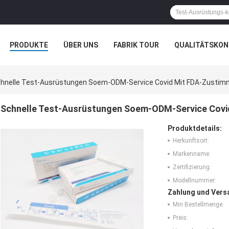
PRODUKTE
ÜBER UNS
FABRIK TOUR
QUALITÄTSKON
hnelle Test-Ausrüstungen Soem-ODM-Service Covid Mit FDA-Zusti
Schnelle Test-Ausrüstungen Soem-ODM-Service Cov
Produktdetails:
Herkunftsort:
Markenname:
Zertifizierung:
Modellnummer:
Zahlung und Vers
Min Bestellmenge:
Preis: