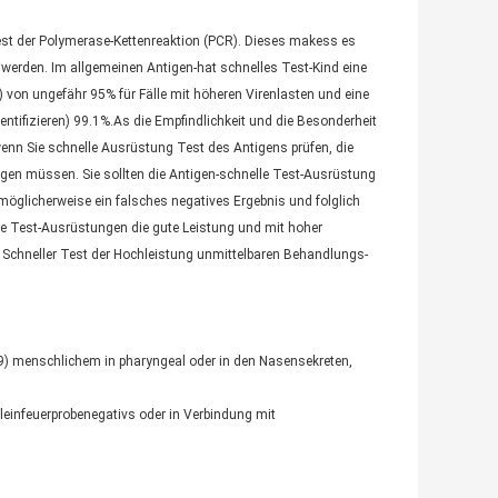
Test der Polymerase-Kettenreaktion (PCR). Dieses makess es
t werden. Im allgemeinen Antigen-hat schnelles Test-Kind eine
en) von ungefähr 95% für Fälle mit höheren Virenlasten und eine
entifizieren) 99.1%.As die Empfindlichkeit und die Besonderheit
enn Sie schnelle Ausrüstung Test des Antigens prüfen, die
olgen müssen. Sie sollten die Antigen-schnelle Test-Ausrüstung
 möglicherweise ein falsches negatives Ergebnis und folglich
e Test-Ausrüstungen die gute Leistung und mit hoher
 Schneller Test der Hochleistung unmittelbaren Behandlungs-
19) menschlichem in pharyngeal oder in den Nasensekreten,
leinfeuerprobenegativs oder in Verbindung mit