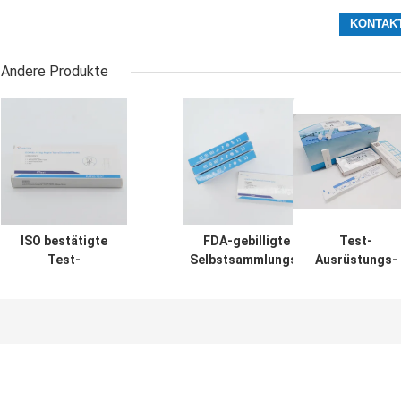
Andere Produkte
ISO bestätigte
FDA-gebilligte
Test-
Test-
Selbstsammlungs-
Ausrüstungs-
Ausrüstungs-
Nasenrachenraumputzlappen-
einzelnes Pake
Antigen-Speichel-
Ausrüstung TRFIA
Customizd TRF
Test Kit High
Covid 19 für Ha
Sensitivity
15mins schnellen
Covid 19