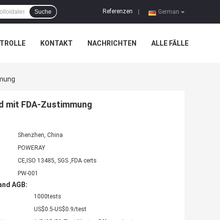
Referenzen
Suche
|
German
TROLLE
KONTAKT
NACHRICHTEN
ALLE FÄLLE
mmung
id mit FDA-Zustimmung
Shenzhen, China
POWERAY
CE,ISO 13485, SGS ,FDA certs
PW-001
and AGB:
1000tests
US$0.5-US$0.9/test