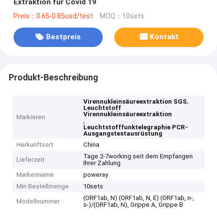
Extraktion für Covid 19
Preis：0.65-0.85usd/test
MOQ：10sets
Bestpreis
Kontakt
Produkt-Beschreibung
,
Virennukleinsäureextraktion SGS
Leuchtstoff
Virennukleinsäureextraktion
Markieren
,
Leuchtstofffunktelegraphie PCR-
Ausgangstestausrüstung
Herkunftsort
China
Tage 2-7working seit dem Empfangen
Lieferzeit
Ihrer Zahlung
Markenname
poweray
Min Bestellmenge
10sets
(ORF1ab, N) (ORF1ab, N, E) (ORF1ab, n-,
Modellnummer
s-)/(ORF1ab, N), Grippe A, Grippe B