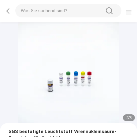
2
/
3
SGS bestätigte Leuchtstoff Virennukleinsäure-