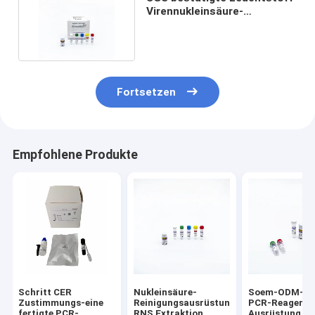
Virennukleinsäure-
Extraktion für Covid 19
Fortsetzen
Empfohlene Produkte
Schritt CER
Nukleinsäure-
Soem-ODM-Se
Zustimmungs-eine
Reinigungsausrüstung
PCR-Reagens-
fertigte PCR-
RNS Extraktion
Ausrüstung