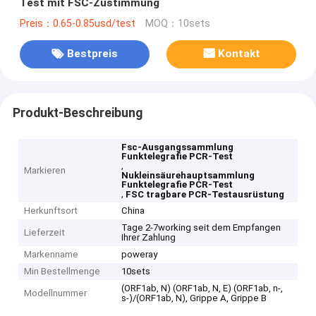
Test mit FSC-Zustimmung
Preis：0.65-0.85usd/test
MOQ：10sets
Bestpreis
Kontakt
Produkt-Beschreibung
Fsc-Ausgangssammlung
Funktelegrafie PCR-Test
,
Markieren
Nukleinsäurehauptsammlung
Funktelegrafie PCR-Test
,
FSC tragbare PCR-Testausrüstung
Herkunftsort
China
Tage 2-7working seit dem Empfangen
Lieferzeit
Ihrer Zahlung
Markenname
poweray
Min Bestellmenge
10sets
(ORF1ab, N) (ORF1ab, N, E) (ORF1ab, n-,
Modellnummer
s-)/(ORF1ab, N), Grippe A, Grippe B