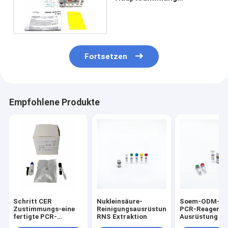
Funktelegrafie PCR-Test
mit FSC-Zustimmung
Fortsetzen
Empfohlene Produkte
Schritt CER
Nukleinsäure-
Soem-ODM-Se
Zustimmungs-eine
Reinigungsausrüstung
PCR-Reagens-
fertigte PCR-
RNS Extraktion
Ausrüstung
Reagens Kit