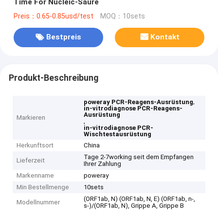
Time For Nucleic-Säure
Preis：0.65-0.85usd/test
MOQ：10sets
Bestpreis
Kontakt
Produkt-Beschreibung
,
poweray PCR-Reagens-Ausrüstung
in-vitrodiagnose PCR-Reagens-
Ausrüstung
Markieren
,
in-vitrodiagnose PCR-
Wischtestausrüstung
Herkunftsort
China
Tage 2-7working seit dem Empfangen
Lieferzeit
Ihrer Zahlung
Markenname
poweray
Min Bestellmenge
10sets
(ORF1ab, N) (ORF1ab, N, E) (ORF1ab, n-,
Modellnummer
s-)/(ORF1ab, N), Grippe A, Grippe B