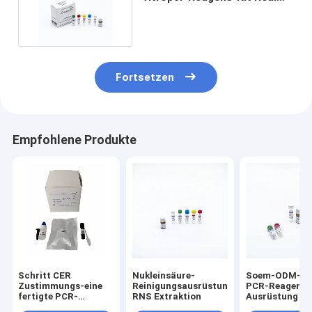
Time For Nucleic-Säure
Fortsetzen
Empfohlene Produkte
Schritt CER
Nukleinsäure-
Soem-ODM-Se
Zustimmungs-eine
Reinigungsausrüstung
PCR-Reagens-
fertigte PCR-
RNS Extraktion
Ausrüstung
Reagens Kit