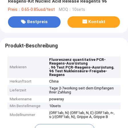
Reagens-Kit Nucleic Acid Release Reagents 96
Preis：0.65-0.85usd/test
MOQ：10sets
Bestpreis
Kontakt
Produkt-Beschreibung
Fluoreszenz quantitative PCR-
Reagens-Ausrüstung
Markieren
,
,
96 Test PCR-Reagens-Ausrüstung
96 Test Nukleinsäure-Freigabe-
Reagens
Herkunftsort
China
Tage 2-7working seit dem Empfangen
Lieferzeit
Ihrer Zahlung
Markenname
poweray
Min Bestellmenge
10sets
(ORF1ab, N) (ORF1ab, N, E) (ORF1ab, n-,
Modellnummer
s-)/(ORF1ab, N), Grippe A, Grippe B