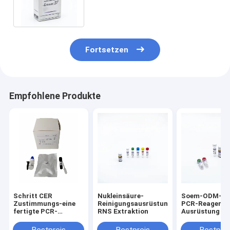
Kit Nucleic Acid Release
Reagents 96
Fortsetzen
Empfohlene Produkte
Schritt CER
Nukleinsäure-
Soem-ODM-Se
Zustimmungs-eine
Reinigungsausrüstung
PCR-Reagens-
fertigte PCR-
RNS Extraktion
Ausrüstung
Reagens Kit
Extraction Kit
Bestpreis
Bestpreis
Bestprei