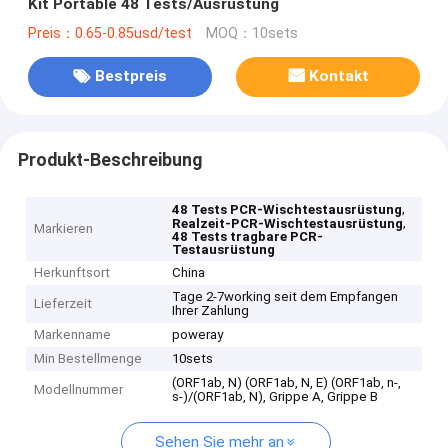
Kit Portable 48 Tests/Ausrüstung
Preis：0.65-0.85usd/test
MOQ：10sets
Bestpreis
Kontakt
Produkt-Beschreibung
,
48 Tests PCR-Wischtestausrüstung
,
Realzeit-PCR-Wischtestausrüstung
Markieren
48 Tests tragbare PCR-
Testausrüstung
Herkunftsort
China
Tage 2-7working seit dem Empfangen
Lieferzeit
Ihrer Zahlung
Markenname
poweray
Min Bestellmenge
10sets
(ORF1ab, N) (ORF1ab, N, E) (ORF1ab, n-,
Modellnummer
s-)/(ORF1ab, N), Grippe A, Grippe B
Sehen Sie mehr an