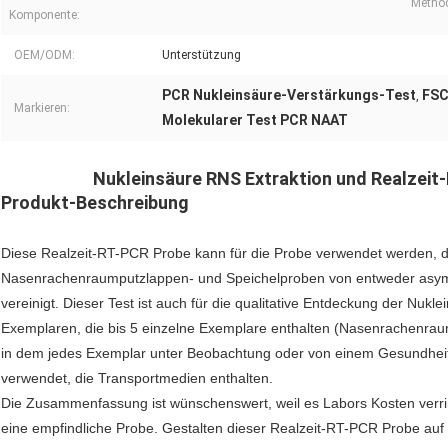
Method
Komponente:
OEM/ODM:
Unterstützung
PCR Nukleinsäure-Verstärkungs-Test
FSC
,
Markieren:
Molekularer Test PCR NAAT
Nukleinsäure RNS Extraktion und Realzei
Produkt-Beschreibung
Diese Realzeit-RT-PCR Probe kann für die Probe verwendet werden, d
Nasenrachenraumputzlappen- und Speichelproben von entweder asy
vereinigt. Dieser Test ist auch für die qualitative Entdeckung der Nukl
Exemplaren, die bis 5 einzelne Exemplare enthalten (Nasenrachenra
in dem jedes Exemplar unter Beobachtung oder von einem Gesundheits
verwendet, die Transportmedien enthalten.
Die Zusammenfassung ist wünschenswert, weil es Labors Kosten verrin
eine empfindliche Probe. Gestalten dieser Realzeit-RT-PCR Probe auf