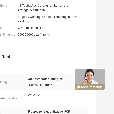
tionen:
48 Tests/Ausrüstung, Umkarton als
Anträge der Kunden
Tage 2-7working seit dem Empfangen Ihrer
Zahlung
en:
Western Union, T/T
-Fähigkeit:
500000000sets/month
R-Test
48 Tests/Ausrüstung, 96
kung:
Test/Ausrüstung
-25--15℃
ertemperatur:
Fluoreszenz quantitativer PCR