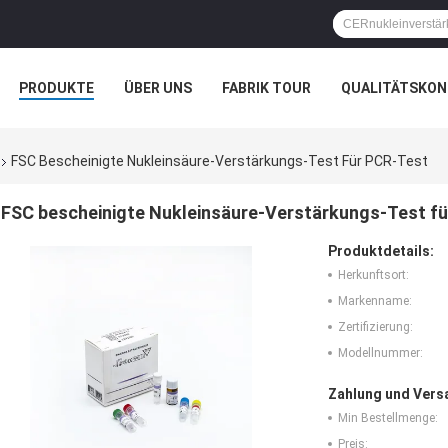
PRODUKTE
ÜBER UNS
FABRIK TOUR
QUALITÄTSKON
FSC Bescheinigte Nukleinsäure-Verstärkungs-Test Für PCR-Test
FSC bescheinigte Nukleinsäure-Verstärkungs-Test f
Produktdetails:
Herkunftsort:
Markenname:
Zertifizierung:
Modellnummer:
Zahlung und Vers
Min Bestellmenge:
Preis: