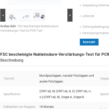
Verpackung Informa
Lieferzeit:
Großes Bild :
FSC bescheinigte Nukleinsäure-
Zahlungsbedingung
Verstärkungs-Test für PCR-Test
Versorgungsmaterial
Kontakt
FSC bescheinigte Nukleinsäure-Verstärkungs-Test für PC
Beschreibung
Mundputzlappen, nasaler Putzlappen und
Test-Art:
Verpac
analer Putzlappen.
(ORF1ab, N) (ORF1ab, N, E) (ORF1ab, n-,
Spezifikation:
Speich
s-)/(ORF1ab, N), Grippe A, Grippe B
Haltbarkeit von Reagens
18 Monate.