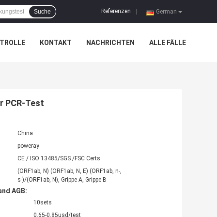
Referenzen
Suche
|
German
TROLLE
KONTAKT
NACHRICHTEN
ALLE FÄLLE
ür PCR-Test
China
poweray
CE / ISO 13485/SGS /FSC Certs
(ORF1ab, N) (ORF1ab, N, E) (ORF1ab, n-,
s-)/(ORF1ab, N), Grippe A, Grippe B
and AGB:
10sets
0.65-0.85usd/test