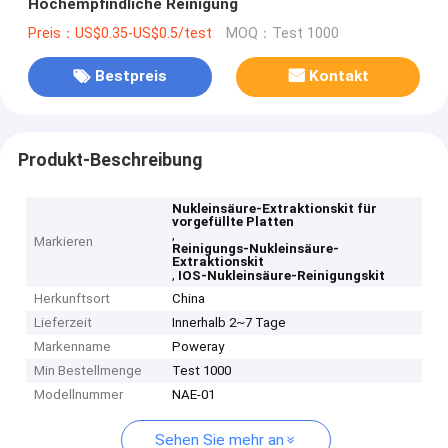
Hochempfindliche Reinigung
Preis：US$0.35-US$0.5/test
MOQ：Test 1000
Bestpreis
Kontakt
Produkt-Beschreibung
Nukleinsäure-Extraktionskit für
vorgefüllte Platten
,
Markieren
Reinigungs-Nukleinsäure-
Extraktionskit
,
IOS-Nukleinsäure-Reinigungskit
Herkunftsort
China
Lieferzeit
Innerhalb 2~7 Tage
Markenname
Poweray
Min Bestellmenge
Test 1000
Modellnummer
NAE-01
Sehen Sie mehr an