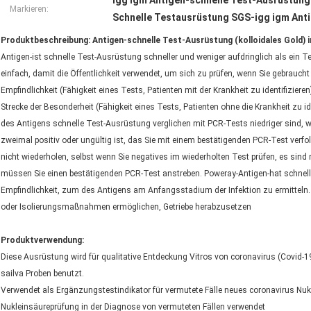
igg igm Antigen-schnelle Test-Ausrüstun
Markieren:
Schnelle Testausrüstung SGS-igg igm Ant
Produktbeschreibung: Antigen-schnelle Test-Ausrüstung (kolloidales Gold) in
Antigen-ist schnelle Test-Ausrüstung schneller und weniger aufdringlich als ein 
einfach, damit die Öffentlichkeit verwendet, um sich zu prüfen, wenn Sie gebrauch
Empfindlichkeit (Fähigkeit eines Tests, Patienten mit der Krankheit zu identifizier
Strecke der Besonderheit (Fähigkeit eines Tests, Patienten ohne die Krankheit zu id
des Antigens schnelle Test-Ausrüstung verglichen mit PCR-Tests niedriger sind, w
zweimal positiv oder ungültig ist, das Sie mit einem bestätigenden PCR-Test verf
nicht wiederholen, selbst wenn Sie negatives im wiederholten Test prüfen, es sind
müssen Sie einen bestätigenden PCR-Test anstreben. Poweray-Antigen-hat schnell
Empfindlichkeit, zum des Antigens am Anfangsstadium der Infektion zu ermitteln.
oder Isolierungsmaßnahmen ermöglichen, Getriebe herabzusetzen
Produktverwendung:
Diese Ausrüstung wird für qualitative Entdeckung Vitros von coronavirus (Covid-
sailva Proben benutzt.
Verwendet als Ergänzungstestindikator für vermutete Fälle neues coronavirus Nuk
Nukleinsäureprüfung in der Diagnose von vermuteten Fällen verwendet