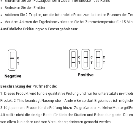
Entfernen Sie den Putzlappen beim Zusammendrücken des Rohrs
Bedecken Sie den Emitter
Addieren Sie 2 Tropfen, um die behandelte Probe zum ladenden Brunnen der Te
Vor dem Ablesen der Ergebnisse verlassen Sie bei Zimmertemperatur für 15 Min
Ausführliche Erklärung von Testergebnissen:
Beschränkung der Prüfmethode:
1. Dieses Produkt wird für die qualitative Prüfung und nur für unterstützte in-vitro
Produkt 2.This beantragt Nasenproben. Andere Beispielart Ergebnisse ist- möglich
3. fügt passend Proben für die Prüfung hinzu. Zu große oder zu kleine Mustergröß
4.It sollte nicht die einzige Basis für klinische Studien und Behandlung sein. D
von allem klinischen und von Versuchsergebnissen gemacht werden.