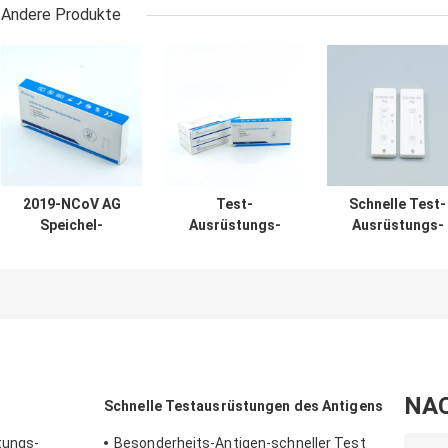
Andere Produkte
2019-NCoV AG
Test-
Schnelle Test-
Speichel-
Ausrüstungs-
Ausrüstungs-
Sputums-
kolloidales Gold
Pharyngeal
Antigen-schnelle
des Antigen-
Nasensekrete
Test-
COVID-19 basiert
prüfen des
Ausrüstungs-
für negative
Antigen-SARS-
Raumtemperatur
Nukleinsäure-
CoV-2
Prüfung
NA
Schnelle Testausrüstungen des Antigens
tungs-
Besonderheits-Antigen-schneller Test