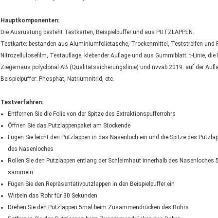
Hauptkomponenten:
Die Ausrüstung besteht Testkarten, Beispielpuffer und aus PUTZLAPPEN.
Testkarte: bestanden aus Aluminiumfolietasche, Trockenmittel, Teststreifen und P
Nitrozellulosefilm, Testauflage, klebender Auflage und aus Gummiblatt. t-Linie, die
Ziegemaus polyclonal AB (Qualitätssicherungslinie) und nvvab 2019. auf der Aufl
Beispielpuffer: Phosphat, Natriumnitrid, etc.
Testverfahren:
Entfernen Sie die Folie von der Spitze des Extraktionspufferrohrs
Öffnen Sie das Putzlappenpaket am Stockende
Fügen Sie leicht den Putzlappen in das Nasenloch ein und die Spitze des Putzl
des Nasenloches
Rollen Sie den Putzlappen entlang der Schleimhaut innerhalb des Nasenloche
sammeln
Fügen Sie den Repräsentativputzlappen in den Beispielpuffer ein
Wirbeln das Rohr für 30 Sekunden
Drehen Sie den Putzlappen 5mal beim Zusammendrücken des Rohrs