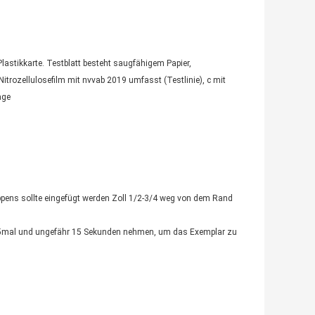
lastikkarte. Testblatt besteht saugfähigem Papier,
 Nitrozellulosefilm mit nvvab 2019 umfasst (Testlinie), c mit
age
appens sollte eingefügt werden Zoll 1/2-3/4 weg von dem Rand
s 5mal und ungefähr 15 Sekunden nehmen, um das Exemplar zu