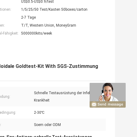
US$0.5-US$0.9/test
tionen:
1/5/25/50 Test/Kasten 50boxes/carton
2-7 Tage
en:
T/T, Western Union, MoneyGram
-Fähigkeit:
5000000kits/week
loidale Goldtest-Kit With SGS-Zustimmung
Schnelle Testausrüstung der Infektions-
ndung:
Krankheit
edingung:
2-30℃
:
Soem oder ODM