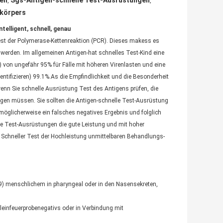
gen
Sgs-Antigen-schnelle Test-Ausrüstungen
,
,
ikörpers
telligent, schnell, genau
Test der Polymerase-Kettenreaktion (PCR). Dieses makess es
t werden. Im allgemeinen Antigen-hat schnelles Test-Kind eine
en) von ungefähr 95% für Fälle mit höheren Virenlasten und eine
entifizieren) 99.1%.As die Empfindlichkeit und die Besonderheit
enn Sie schnelle Ausrüstung Test des Antigens prüfen, die
olgen müssen. Sie sollten die Antigen-schnelle Test-Ausrüstung
 möglicherweise ein falsches negatives Ergebnis und folglich
e Test-Ausrüstungen die gute Leistung und mit hoher
 Schneller Test der Hochleistung unmittelbaren Behandlungs-
19) menschlichem in pharyngeal oder in den Nasensekreten,
leinfeuerprobenegativs oder in Verbindung mit