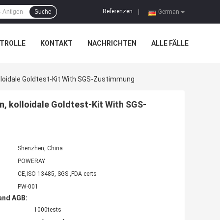
Referenzen
Suche
|
German
TROLLE
KONTAKT
NACHRICHTEN
ALLE FÄLLE
loidale Goldtest-Kit With SGS-Zustimmung
 kolloidale Goldtest-Kit With SGS-
Shenzhen, China
POWERAY
CE,ISO 13485, SGS ,FDA certs
PW-001
and AGB:
1000tests