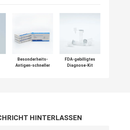
Besonderheits-
FDA-gebilligtes
Antigen-schneller
Diagnose-Kit
Test ISO-
Colloidal Gold
Bescheinigungs-
Rapid Antibody-
99,1% für Haus
Test-Ausrüstung
Soem-
Willkommen
CHRICHT HINTERLASSEN