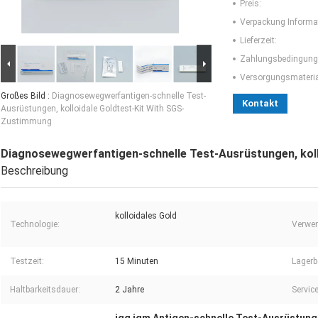
Preis:
Verpackung Informa
Lieferzeit:
Zahlungsbedingung
Versorgungsmaterial
Großes Bild :
Diagnosewegwerfantigen-schnelle Test-
Kontakt
Ausrüstungen, kolloidale Goldtest-Kit With SGS-
Zustimmung
Diagnosewegwerfantigen-schnelle Test-Ausrüstungen, kol
Beschreibung
kolloidales Gold
Technologie:
Verwe
Testzeit:
15 Minuten
Lagerb
Haltbarkeitsdauer:
2 Jahre
Service