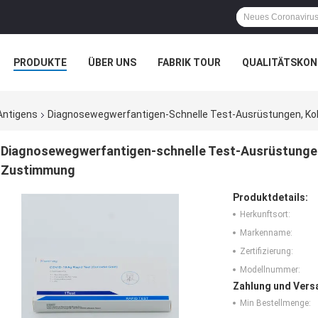
PRODUKTE
ÜBER UNS
FABRIK TOUR
QUALITÄTSKON
Antigens
Diagnosewegwerfantigen-Schnelle Test-Ausrüstungen, Kol
Diagnosewegwerfantigen-schnelle Test-Ausrüstungen,
Zustimmung
Produktdetails:
Herkunftsort:
Markenname:
Zertifizierung:
Modellnummer:
Zahlung und Vers
Min Bestellmenge: