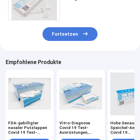
Päckchen-SARS-CoV-2 mit
Beispielpuffer
Fortsetzen
Empfohlene Produkte
FDA-gebilligter
Vitro-Diagnose
Hohe Genauigk
nasaler Putzlappen
Covid 19 Test-
Speichel-Anti
Covid 19 Test-
Ausrüstungen,
Covid 19
Ausrüstungs-
Diagnosetest-
Empfindlichkei