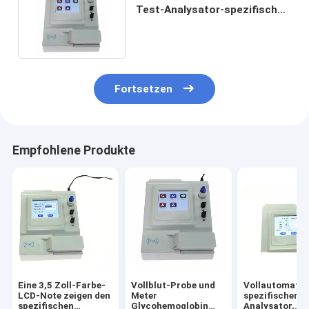
Test-Analysator-spezifischer
Protein Crp-Analysator
Fortsetzen
Empfohlene Produkte
Eine 3,5 Zoll-Farbe-
Vollblut-Probe und
Vollautomatis
LCD-Note zeigen den
Meter
spezifischer P
spezifischen
Glycohemoglobin
Analysator,