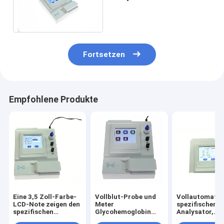
Channel des Analysator-
Hba1c tragbar
Fortsetzen
Empfohlene Produkte
Eine 3,5 Zoll-Farbe-
Vollblut-Probe und
Vollautomatis
LCD-Note zeigen den
Meter
spezifischer P
spezifischen
Glycohemoglobin
Analysator,
vollautomatischen
HbA1c mit Anzeige
Analysator de