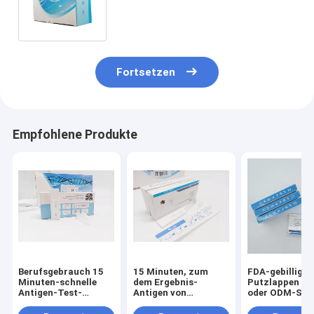
Ausrüstungen mit CER
Bescheinigung zu erhalten
Fortsetzen
Empfohlene Produkte
Berufsgebrauch 15
15 Minuten, zum
FDA-gebilligte
Minuten-schnelle
dem Ergebnis-
Putzlappen S
Antigen-Test-
Antigen von
oder ODM-Serv
Ausrüstungen mit
schnellen Test-
schneller Anti
CER Bescheinigung
Ausrüstungen für
Test-Kit Withs