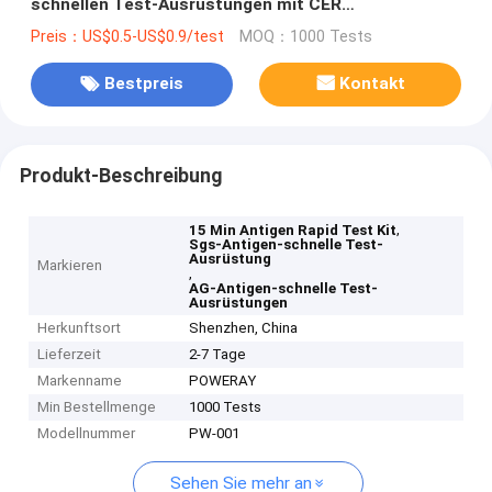
schnellen Test-Ausrüstungen mit CER
Bescheinigung zu erhalten
Preis：US$0.5-US$0.9/test
MOQ：1000 Tests
Bestpreis
Kontakt
Produkt-Beschreibung
,
15 Min Antigen Rapid Test Kit
Sgs-Antigen-schnelle Test-
Ausrüstung
Markieren
,
AG-Antigen-schnelle Test-
Ausrüstungen
Herkunftsort
Shenzhen, China
Lieferzeit
2-7 Tage
Markenname
POWERAY
Min Bestellmenge
1000 Tests
Modellnummer
PW-001
Sehen Sie mehr an