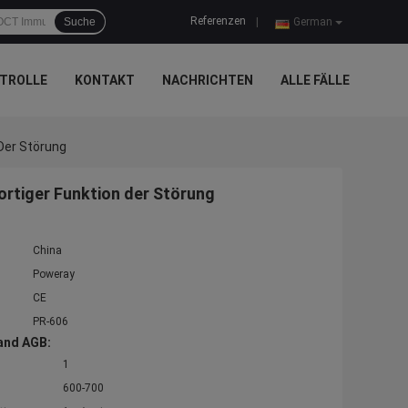
Referenzen
Suche
|
German
TROLLE
KONTAKT
NACHRICHTEN
ALLE FÄLLE
Der Störung
rtiger Funktion der Störung
China
Poweray
CE
PR-606
and AGB:
1
600-700