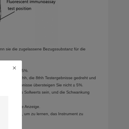
enn sie die zugelassene Bezugssubstanz für die
erforderte ≤ 5%.
zustand, das 4thh, die 8thh Testergebnisse gedreht und
er Testergebnisse übersteigen Sie nicht ± 5%.
lb ±0.5℃ des Sollwerts sein, und die Schwankung
are und kurze Anzeige.
 erleichtern, um zu lernen, das Instrument zu