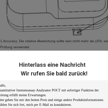
1.Accuracy: Die relative Abweichung sollte sein nicht mehr als ±5%, w
Prüfung verwendet.
2.linearity: lineares Korrelationskoeffizient (R) ≥ 0,950.
3. Wiederholbarkeit: ausgedrückt als Variationskoeffizient Lebenslauf, 
Hinterlass eine Nachricht
Stabilität 4.analyzer: der Analysator wird an in einen stabilen Arbeits
in einem stabilen Arbeitszustand zu Beginn der relativen Abweichung d
Wir rufen Sie bald zurück!
5. Temperaturüberwachung: Die Temperaturgenauigkeit sollte innerha
sollte 1.0℃ nicht übersteigen.
6,7-Zoll-Farbkapazitiver Note LCD-Bildschirm, einfach zu benützen, kl
7. dynamische Videodemonstration der Testschritte, den Betreiber groß
betreiben.
8. Mit macht-auf Selbsttestfunktion.