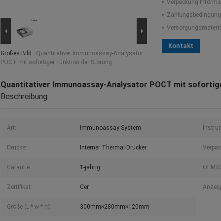
Verpackung Informa
Zahlungsbedingung
Versorgungsmaterial
Kontakt
Großes Bild :
Quantitativer Immunoassay-Analysator
POCT mit sofortiger Funktion der Störung
Quantitativer Immunoassay-Analysator POCT mit sofortig
Beschreibung
Art:
Immunoassay-System
Instru
Drucker:
Interner Thermal-Drucker
Verpac
Garantie:
1-jährig
OEM/
Zertifikat:
Cer
Anzeig
Größe (L * w * h):
300mm×280mm×120mm