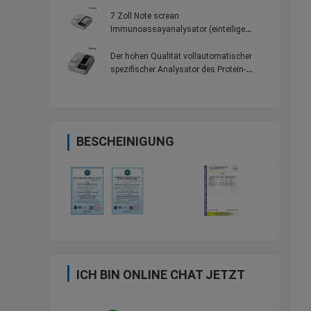
Testeinzelteile für
Gemeinschaftskrankenhäuser
7 Zoll Note screan
Immunoassayanalysator (einteilige
Maschine) mit 100 Testeinzelteilen für
Gemeinschaftskrankenhäuser
Der hohen Qualität vollautomatischer
spezifischer Analysator des Protein-
Analysator-Laborprotein-Hba1c
BESCHEINIGUNG
ICH BIN ONLINE CHAT JETZT