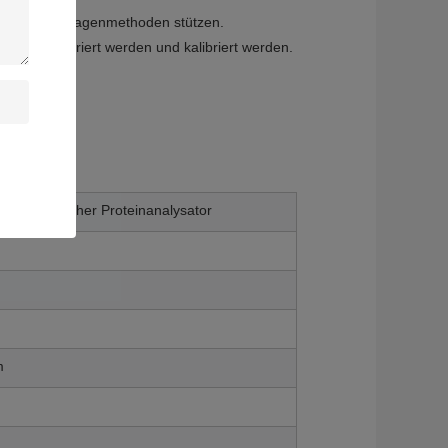
ielzahl von Fragenmethoden stützen.
 kann kalibriert werden und kalibriert werden.
her spezifischer Proteinanalysator
m