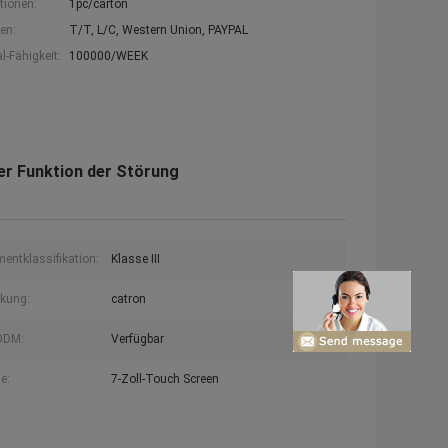
tionen:
1pc/carton
en:
T/T, L/C, Western Union, PAYPAL
-Fähigkeit:
100000/WEEK
er Funktion der Störung
mentklassifikation:
Klasse III
kung:
catron
ODM:
Verfügbar
e:
7-Zoll-Touch Screen