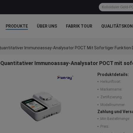
PRODUKTE
ÜBER UNS
FABRIK TOUR
QUALITÄTSKON
uantitativer Immunoassay-Analysator POCT Mit Sofortiger Funktion 
Quantitativer Immunoassay-Analysator POCT mit sofo
Produktdetails:
Herkunftsort:
Markenname:
Zertifizierung:
Modellnummer:
Zahlung und Vers
Min Bestellmenge:
Preis: