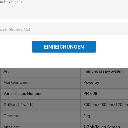
9. Mit der Speicher- und Fragenfunktion der Ergebnisse, kann eine V
10. Mit der Funktion von hereinkommenden Kalibrierungsinformationen,
11. Mit sofortiger Funktion der Störung.
Spezifikation
EINREICHUNGEN
Einzelteil-Name
Karte-artiger automatisc
Art
Immunoassay-System
Markenname
Poweray
Vorbildliches Number
PR-606
Größe (L * w * h):
300mm×280mm×120m
Gewicht
:
2kg
Anzeige:
7-Zoll-Touch Screen