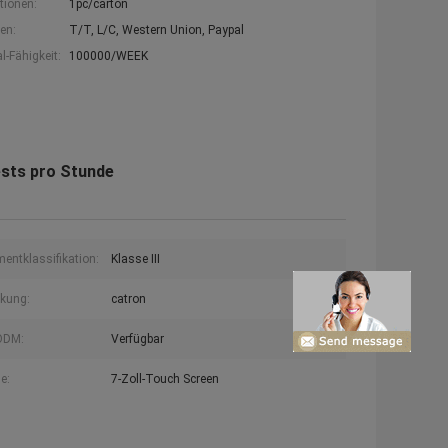
tionen:
1pc/carton
en:
T/T, L/C, Western Union, Paypal
-Fähigkeit:
100000/WEEK
ests pro Stunde
mentklassifikation:
Klasse III
kung:
catron
ODM:
Verfügbar
e:
7-Zoll-Touch Screen