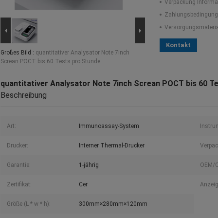
Verpackung Informa
Zahlungsbedingung
Versorgungsmaterial
Kontakt
Großes Bild :
quantitativer Analysator Note 7inch
Screan POCT bis 60 Tests pro Stunde
quantitativer Analysator Note 7inch Screan POCT bis 60 T
Beschreibung
Art:
Immunoassay-System
Instru
Drucker:
Interner Thermal-Drucker
Verpac
Garantie:
1-jährig
OEM/
Zertifikat:
Cer
Anzeig
Größe (L * w * h):
300mm×280mm×120mm