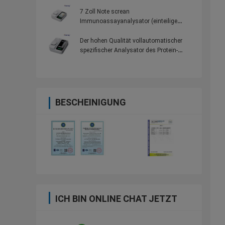
Testeinzelteile für
Gemeinschaftskrankenhäuser
7 Zoll Note screan
Immunoassayanalysator (einteilige
Maschine) mit 100 Testeinzelteilen für
Gemeinschaftskrankenhäuser
Der hohen Qualität vollautomatischer
spezifischer Analysator des Protein-
Analysator-Laborprotein-Hba1c
BESCHEINIGUNG
ICH BIN ONLINE CHAT JETZT