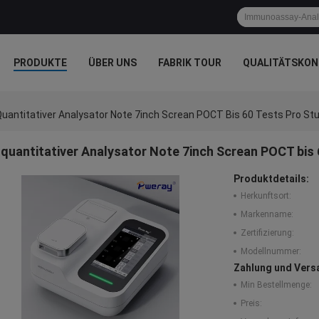
PRODUKTE
ÜBER UNS
FABRIK TOUR
QUALITÄTSKON
uantitativer Analysator Note 7inch Screan POCT Bis 60 Tests Pro St
quantitativer Analysator Note 7inch Screan POCT bis
Produktdetails:
Herkunftsort:
Markenname:
Zertifizierung:
Modellnummer:
Zahlung und Vers
Min Bestellmenge:
Preis: