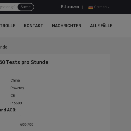
Referenzen
Suche
|
German
TROLLE
KONTAKT
NACHRICHTEN
ALLE FÄLLE
unde
 60 Tests pro Stunde
China
Poweray
CE
PR-603
and AGB:
1
600-700