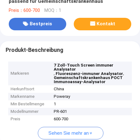
passend für Gemeinschaftskrankenhaus
Preis：600-700
MOQ：1
Bestpreis
Kontakt
Produkt-Beschreibung
7 Zoll-Touch Screen immuner
Analysator
Markieren
,
,
Fluoreszenz-immuner Analysator
Gemeinschaftskrankenhaus POCT
Immunoassay-Analysator
Herkunftsort
China
Markenname
Poweray
Min Bestellmenge
1
Modellnummer
PR-601
Preis
600-700
Sehen Sie mehr an