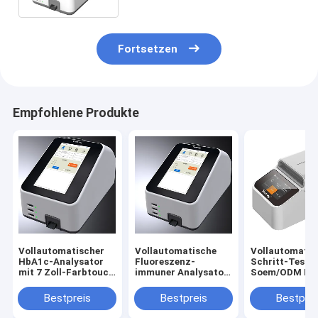
Fortsetzen
Empfohlene Produkte
Vollautomatischer
Vollautomatische
Vollautomatis
HbA1c-Analysator
Fluoreszenz-
Schritt-Test
mit 7 Zoll-Farbtouch
immuner Analysator
Soem/ODM PR
Screen
bestimmt für
HbA1c Analysa
Grundversorgungs-
einer
Bestpreis
Bestpreis
Bestprei
Krankenhäuser