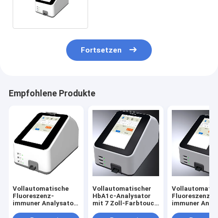
Immunoassay-System-PR-
601 drei
Fortsetzen
Empfohlene Produkte
Vollautomatische
Vollautomatischer
Vollautomatis
Fluoreszenz-
HbA1c-Analysator
Fluoreszenz-
immuner Analysator
mit 7 Zoll-Farbtouch
immuner Analy
passend für
Screen
bestimmt für
Gemeinschaftskrankenhaus
Grundversorg