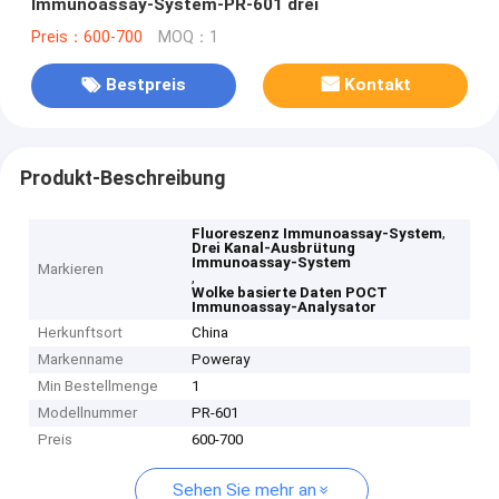
Immunoassay-System-PR-601 drei
Preis：600-700
MOQ：1
Bestpreis
Kontakt
Produkt-Beschreibung
,
Fluoreszenz Immunoassay-System
Drei Kanal-Ausbrütung
Immunoassay-System
Markieren
,
Wolke basierte Daten POCT
Immunoassay-Analysator
Herkunftsort
China
Markenname
Poweray
Min Bestellmenge
1
Modellnummer
PR-601
Preis
600-700
Sehen Sie mehr an